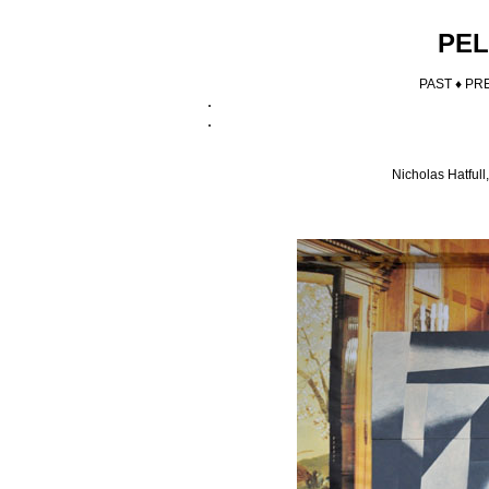
PEL
PAST ♦
PR
.
.
Nicholas Hatfull